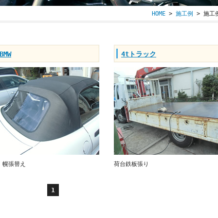
HOME
>
施工例
> 施工
BMW
4tトラック
3 幌張替え
荷台鉄板張り
1