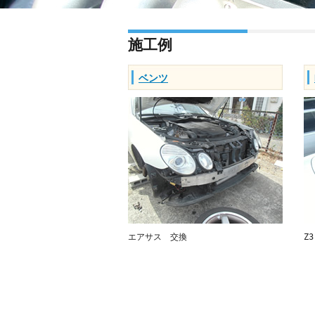
施工例
ベンツ
エアサス 交換
Z