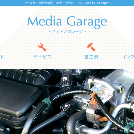
いわき市で自動車修理、板金・塗装のことならMedia Garageへ