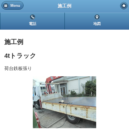
施工例
Menu
電話
地図
施工例
4tトラック
荷台鉄板張り