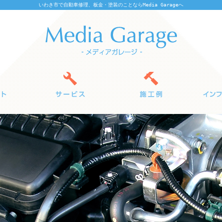
いわき市で自動車修理、板金・塗装のことならMedia Garageへ